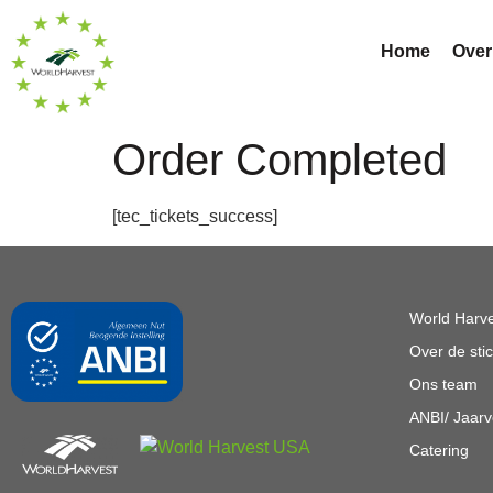
Home
Over
Order Completed
[tec_tickets_success]
World Harv
Over de stic
Ons team
ANBI/ Jaarv
Catering